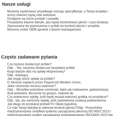
Nasze usługi
Możemy zaoferować wszelkiego rodzaju specyfikacje, a Twoje projekty i
wzory również będą mile widziane.
Dostępne są różne pompki i nasadki.
Posiadamy własne fabryki, aby lepiej kontrolować jakość i czas dostawy.
Zapraszamy do poproszenia o próbki do kontroli jakości i projektu.
Możemy zrobić OEM zgodnie z twoimi wymaganiami.
Często zadawane pytania
Czy możesz dostarczyć próbki?
Odp .: Tak, możemy dostarczyć bezpłatne próbki.
Kogo będzie stać na opłatę ekspresową?
Odp.: kupujący.
Jak mogę uiścić opłatę za próbki?
O: Możesz zapłacić przez Paypal lub Western Union.
Jakie rzemiosło możesz wykonać?
Odp .: Wszelkie potrzebne rzemiosło, takie jak malowanie, galwanizacja,
druk jedwabiu, tłoczenie na gorąco, matowe itp.
Czy pobierzesz opłatę, jeśli będę musiał wykonać grafikę na produkcie?
Odp.: tak, ale zwrócimy opłatę, jeśli zamówienia zostaną potwierdzone.
Jak długo do produkcji próbek?O: Około tygodnia.
Co robi Twoja fabryka w zakresie kontroli jakości?Odp.: Przeszliśmy
międzynarodowy certyfikat systemu zarządzania jakością ISO 9001:2015 i
międzynarodowy system zarządzania środowiskowego ISO14001:2015.Na