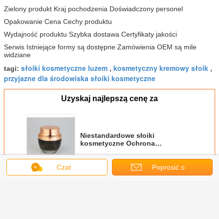
Zielony produkt Kraj pochodzenia Doświadczony personel
Opakowanie Cena Cechy produktu
Wydajność produktu Szybka dostawa Certyfikaty jakości
Serwis Istniejące formy są dostępne Zamówienia OEM są mile
widziane
słoiki kosmetyczne luzem
kosmetyczny kremowy słoik
tagi:
,
,
przyjazne dla środowiska słoiki kosmetyczne
Uzyskaj najlepszą cenę za
Niestandardowe słoiki
kosmetyczne Ochrona
środowiska Opakowania do
pielęgnacji skóry 30g 50g
Kremowy słoik
Czat
Poprosić o
Kontyntynuj
wycenę
Opakowanie kosmetyczne do słoików
Jeszcze