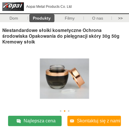
Aopai Metal Products Co. Ltd
Dom
Produkty
Filmy
O nas
>>
Niestandardowe słoiki kosmetyczne Ochrona
środowiska Opakowania do pielęgnacji skóry 30g 50g
Kremowy słoik
Najlepsza cena
Skontaktuj się z nami