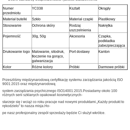
Numer
YC038
Kształt
Okrągły
przedmiotu
Materiał butelki
Szkło
Materiał czapki
Plastikowy
Stosowanie
Ochrona skóry
Rodzaj
Nakrętka
uszczelnienia
Pojemność
30g, 50g
Akcesoria
Czapka,
podkładka
zabezpieczająca
Drukowanie logo
Malowanie, sitodruk,
Port dostawy
Kanton
tłoczenie na gorąco,
galwanizacja
Kolor
Różne kolory
Próbki
Darmowe próbki
Przeszliśmy międzynarodową certyfikację systemu zarządzania jakością ISO
9001:2015 oraz międzynarodową
system zarządzania psychicznego ISO14001:2015.Posiadamy około 100
różnych serii szklanych opakowań kosmetycznych-
starzeje się i wciąż co roku pracuje nad nowymi produktami.„Każdy produkt to
rękodzieło” to nasza misja.Ho-
pe nasz profesjonalny zespół sprzedaży będzie Ci służył wkrótce.