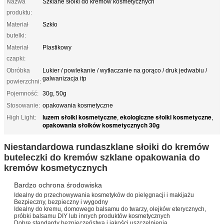
Nazwa
Szklane słoiki do kremów kosmetycznych
produktu:
Materiał
Szkło
butelki:
Materiał
Plastikowy
czapki:
Obróbka
Lukier / powlekanie / wytłaczanie na gorąco / druk jedwabiu /
galwanizacja itp
powierzchni:
Pojemność:
30g, 50g
Stosowanie:
opakowania kosmetyczne
luzem słoiki kosmetyczne
ekologiczne słoiki kosmetyczne
High Light:
,
,
opakowania słoików kosmetycznych 30g
Niestandardowa runda
szklane słoiki do kremów
buteleczki do kremów szklane opakowania do
kremów kosmetycznych
Bardzo ochrona środowiska
Idealny do przechowywania kosmetyków do pielęgnacji i makijażu
Bezpieczny, bezpieczny i wygodny
Idealny do kremu, domowego balsamu do twarzy, olejków eterycznych,
próbki balsamu DIY lub innych produktów kosmetycznych
Dobre standardy bezpieczeństwa i jakości uszczelnienia