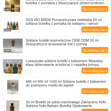
butelka z surowicą z błyszczącym złotem/srebrem
Pump Eye Lotion Bottle Pump Bottle Cosmetic Bottle
Skontaktuj się z
OEM
nami
SGS ISO MSDS Pomarańczowa niebieska 20 ml
szklana butelka z pompką do balsamu i serum
Skontaktuj się z
nami
Szklane butelki kosmetyczne OEM ODM 30 ml
Holograficzne drukowanie folii z pompą
Skontaktuj się z
nami
Luksusowe szklane butelki z balsamem Wysokiej
klasy lakierowanie w kolorze z nasadką pompy
Skontaktuj się z
nami
480 ml 500 ml 1000 ml Szklane butelki z balsamem
do szamponu mydło do kąpieli
Skontaktuj się z
nami
30 ml Butelki ze szkła oranżowego Zakręcane fiolki
Szklane fiolki Balsam Butelka Opakowanie
kosmetyczne