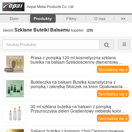
Aopai Metal Products Co. Ltd
Dom
Produkty
Filmy
O nas
>>
Szklane Butelki Balsamu
Jakość
supplier.
(29)
Prasa z pompką 120 ml kosmetyczna szklana
butelka na balsam Sześciościenny diamentowy
wygląd
Skontaktuj się z
nami
Buteleczka na balsam Butelka kosmetyczna z
pompką i zakrętką Słoiczek na krem Opakowania
kosmetyczne OEM
Skontaktuj się z
nami
30 ml szklana butelka na balsam z pompką
Przezroczysta zieleń Gradientowy niebieski kolor
Perłowa biel
Skontaktuj się z
nami
Szklana butelka z kremem 15ml Ciemnoczerwona