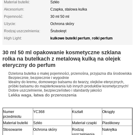
Materiał butelki:
Szkło
Akcesorium:
Czapka, stalowa kulka
Pojemność:
30 ml 50 ml
Użycie:
Ochrona skóry
Rodzaj uszczelnienia:
Śrubokręt
kulkowe butelki perfum
rolki perfum
High Light:
,
30 ml 50 ml opakowanie kosmetyczne szklana
rolka na butelkach z metalową kulką na olejek
eteryczny do perfum
Dzielona butelka o małej pojemności, przenośna, przyjazna dla środowiska
Bezpiecznie, bezpiecznie i wygodnie
Idealny do kremu, domowego balsamu do twarzy, olejków eterycznych,
próbki balsamu do majsterkowania lub innych produktów kosmetycznych!
Dobre uszczelnienie, bezpieczeństwo i standardy jakości
Lekka waga, łatwa do przenoszenia
Numer
YC368
Kształt
Okrągły
przedmiotu
Materiał butelki
Szkło
Materiał czapki
Plastikowy
Stosowanie
Ochrona skóry
Rodzaj
Nakrętka
uszczelnienia