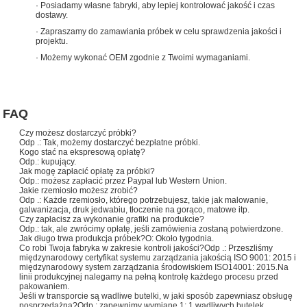
· Posiadamy własne fabryki, aby lepiej kontrolować jakość i czas
dostawy.
· Zapraszamy do zamawiania próbek w celu sprawdzenia jakości i
projektu.
· Możemy wykonać OEM zgodnie z Twoimi wymaganiami.
FAQ
Czy możesz dostarczyć próbki?
Odp .: Tak, możemy dostarczyć bezpłatne próbki.
Kogo stać na ekspresową opłatę?
Odp.: kupujący.
Jak mogę zapłacić opłatę za próbki?
Odp.: możesz zapłacić przez Paypal lub Western Union.
Jakie rzemiosło możesz zrobić?
Odp .: Każde rzemiosło, którego potrzebujesz, takie jak malowanie,
galwanizacja, druk jedwabiu, tłoczenie na gorąco, matowe itp.
Czy zapłacisz za wykonanie grafiki na produkcie?
Odp.: tak, ale zwrócimy opłatę, jeśli zamówienia zostaną potwierdzone.
Jak długo trwa produkcja próbek?O: Około tygodnia.
Co robi Twoja fabryka w zakresie kontroli jakości?Odp .: Przeszliśmy
międzynarodowy certyfikat systemu zarządzania jakością ISO 9001: 2015 i
międzynarodowy system zarządzania środowiskiem ISO14001: 2015.Na
linii produkcyjnej nalegamy na pełną kontrolę każdego procesu przed
pakowaniem.
Jeśli w transporcie są wadliwe butelki, w jaki sposób zapewniasz obsługę
posprzedażną?Odp.: zapewnimy wymianę 1: 1 wadliwych butelek.