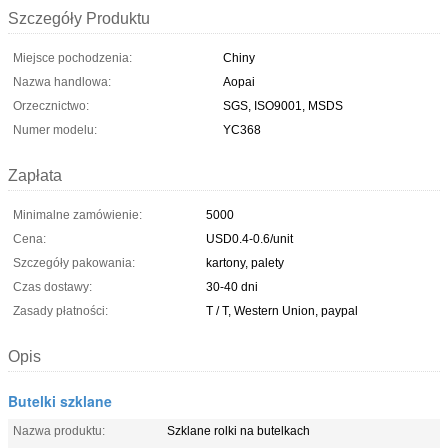
Szczegóły Produktu
Miejsce pochodzenia:
Chiny
Nazwa handlowa:
Aopai
Orzecznictwo:
SGS, ISO9001, MSDS
Numer modelu:
YC368
Zapłata
Minimalne zamówienie:
5000
Cena:
USD0.4-0.6/unit
Szczegóły pakowania:
kartony, palety
Czas dostawy:
30-40 dni
Zasady płatności:
T / T, Western Union, paypal
Opis
Butelki szklane
Nazwa produktu:
Szklane rolki na butelkach